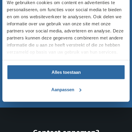
bieden wij een compleet dienstenpakket dat naadloos
We gebruiken cookies om content en advertenties te
aansluit op de specifieke behoeften van zowel MKB-
personaliseren, om functies voor social media te bieden
bedrijven als grootschalige ondernemingen.
en om ons websiteverkeer te analyseren. Ook delen we
informatie over uw gebruik van onze site met onze
partners voor social media, adverteren en analyse. Deze
partners kunnen deze gegevens combineren met andere
informatie die u aan ze heeft verstrekt of die ze hebben
verzameld op basis van uw gebruik van hun services.
Alles toestaan
Aanpassen