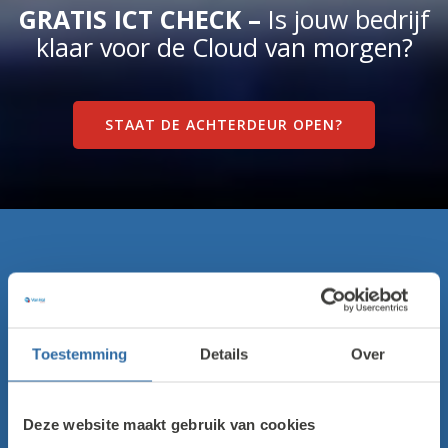
GRATIS ICT CHECK –
Is jouw bedrijf
klaar voor de Cloud van morgen?
STAAT DE ACHTERDEUR OPEN?
Wie zijn wij?
Bij Van Hal Solutions geloven we dat technologie uw
bedrijf sterker maakt. Van geavanceerde telefonie tot
Toestemming
Details
Over
robuuste automatisering en waterdichte beveiliging:
ons ervaren team van ICT-specialisten is uw
aangewezen partner. Met onze vestiging in Soest
Deze website maakt gebruik van cookies