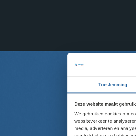
D
Toestemming
Deze website maakt gebruik
We gebruiken cookies om cont
websiteverkeer te analyseren
media, adverteren en analys
verstrekt of die ze hebben v