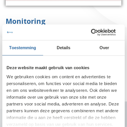
Monitoring
Heeft u last van traag internet of uitval van de lijn? Wij
Toestemming
Details
Over
kunnen door middel van speciale monitoring van de
routers/modems dit goed inzichtelijk krijgen en contact met
u opnemen als incidenten zich voordoen.
Deze website maakt gebruik van cookies
We gebruiken cookies om content en advertenties te
personaliseren, om functies voor social media te bieden
en om ons websiteverkeer te analyseren. Ook delen we
informatie over uw gebruik van onze site met onze
partners voor social media, adverteren en analyse. Deze
Meer weten over Monitoring/SIEM?
partners kunnen deze gegevens combineren met andere
Neem dan contact met ons op!
informatie die u aan ze heeft verstrekt of die ze hebben
verzameld op basis van uw gebruik van hun services.