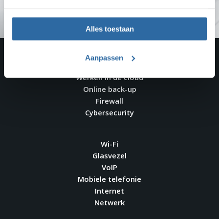
CONTACT OPNEMEN
Alles toestaan
Werkplekbeheer
Aanpassen
Serverbeheer
Werken in de cloud
Online back-up
Firewall
Cybersecurity
Wi-Fi
Glasvezel
VoIP
Mobiele telefonie
Internet
Netwerk